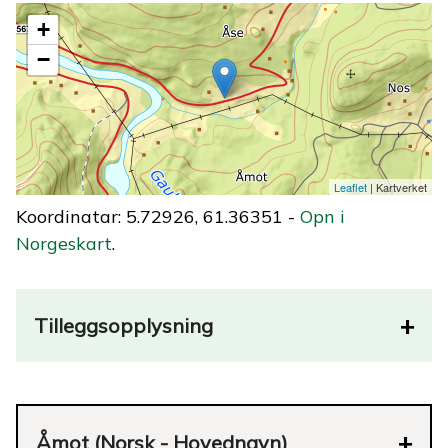
+
−
Leaflet
| Kartverket
Koordinatar: 5.72926, 61.36351 -
Opn i
Norgeskart
.
Tilleggsopplysning
Åmot (Norsk - Hovednavn)