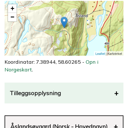
+
−
Leaflet
| Kartverket
Koordinatar: 7.38944, 58.60265 -
Opn i
Norgeskart
.
Tilleggsopplysning
Åslandsøygard (Norsk - Hovednavn)